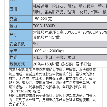
吨袋适用于粉煤灰、萤石、萤石颗粒、萤石
应用
钢球、各类矿产品、玻璃、 化纤、饲料、
克重
150-220 克
拉力
700D-1800D
常规尺寸底部长宽:80*80CM 90*90CM 95
尺寸
其他尺寸可定做.
安全系数
5:1
承重
1000 kgs-2000kgs
样式
大口，小口，平底，裙口
包装方式
20条/--150条/捆 或按客户要求打包
石英砂滤料是采用天然石英矿为原料，经破碎，水洗精筛等
加工而成，目前是水处理行业中使用较广泛、量较大的净水
材料，无杂质，抗压强，机械强度高，化学性能稳定，截污
能力强，效益高、使用周期长，因此被广泛应用于单层、双
层过滤池、过滤器和离子交换器中，各项指标均达到
（CJ/T43-1999）标准。
只所以用吨袋来装石英砂滤料，是因为装卸车方便，节省人
力，货到了水处理厂，用起重机吊起来放进处理池便可，大
大节省人力。